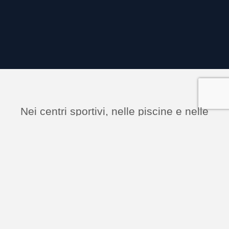
Nei centri sportivi, nelle piscine e nelle
palestre, l’ambiente è il tuo biglietto da
visita.
In un contesto dove l'attività fisica è al
centro dell'attenzione, l'igiene diventa
fondamentale non solo per l'immagine
della tua palestra, ma soprattutto per